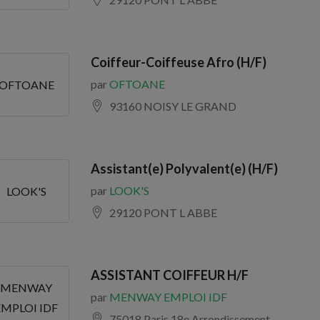
Coiffeur-Coiffeuse Afro (H/F)
par
OFTOANE
OFTOANE
93160 NOISY LE GRAND
Assistant(e) Polyvalent(e) (H/F)
par
LOOK'S
LOOK'S
29120 PONT L ABBE
ASSISTANT COIFFEUR H/F
MENWAY
par
MENWAY EMPLOI IDF
EMPLOI IDF
75018 Paris 18e Arrondissement