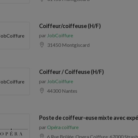
Coiffeur/coiffeuse (H/F)
par
JobCoiffure
JobCoiffure
31450 Montgiscard
Coiffeur / Coiffeuse (H/F)
par
JobCoiffure
JobCoiffure
44300 Nantes
Poste de coiffeur-euse mixte avec expé
par
Opéra coiffure
6 Rue Brûlée, Opera Coiffure, 67000 Stra