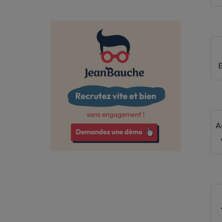
Dordogne
Doubs
Drôme
Essonne
Finistère
Gard
A
Gironde
Guadeloupe
Haut-Rhin
Haute-Garonne
Haute-Loire