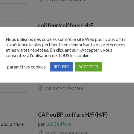
coiffeur/coiffeuse H/F
KERFEUN
par
KERFEUN COIFF
COIFF
Nous utilisons des cookies sur notre site Web pour vous offrir
29000 QUIMPER
l'expérience la plus pertinente en mémorisant vos préférences
et les visites répétées. En cliquant sur «Accepter», vous
consentez à l'utilisation de TOUS les cookies.
paramètres cookies
REFUSER
ACCEPTER
Coiffeur / Coiffeuse h/f (H/F)
par
JobCoiffure
JobCoiffure
02200 SOISSONS
CAP ou BP coiffure H/F (H/F)
par
JobCoiffure
JobCoiffure
31450 Montgiscard