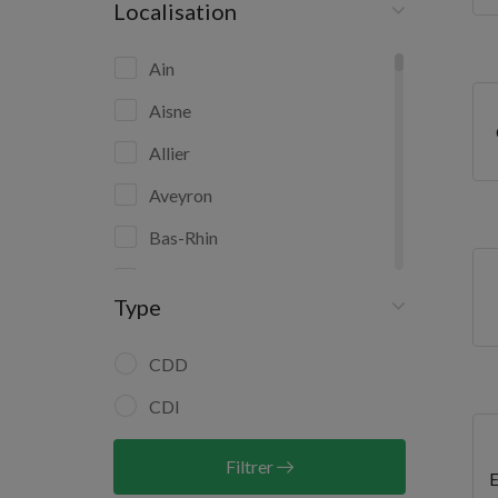
Localisation
Ain
Aisne
Allier
Aveyron
Bas-Rhin
Bouches-du-Rhône
Type
Calvados
Charente-Maritime
CDD
Côte-d'Or
CDI
Côtes-d'Armor
Filtrer
Deux-Sèvres