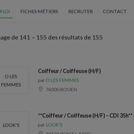
PLOI
FICHES MÉTIERS
RECRUTER
CONTACT
hage de
141
–
155
des résultats de 155
Coiffeur / Coiffeuse (H/F)
O LES
par
O LES FEMMES
FEMMES
76000 ROUEN
**Coiffeur / Coiffeuse (H/F) – CDI 35h**
par
LOOK'S
LOOK'S
29120 PONT L ABBE