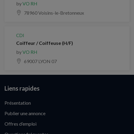
by
VO RH
78960 Voisins-le-Bretonneux
CDI
Coiffeur / Coiffeuse (H/F)
by
VO RH
69007 LYON 07
Liens rapides
Présentation
Publier une annonce
Offres d’emploi