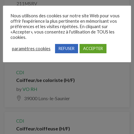
211MSRV
Nous utilisons des cookies sur notre site Web pour vous
offrir l'expérience la plus pertinente en mémorisant vos
Clôture des candidatures : 20 septembre 2026
préférences et les visites répétées. En cliquant sur
«Accepter», vous consentez à l'utilisation de TOUS les
cookies.
Je postule
paramètres cookies
REFUSER
ACCEPTER
Emplois similaires
CDI
Coiffeur/se coloriste (H/F)
by
VO RH
39000 Lons-le-Saunier
CDI
Coiffeur/coiffeuse (H/F)