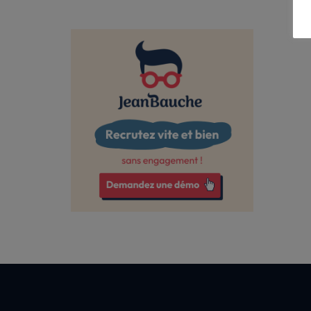
Dordogne
Doubs
Drôme
Essonne
Finistère
Gard
Gironde
Guadeloupe
Haut-Rhin
Haute-Garonne
Haute-Loire