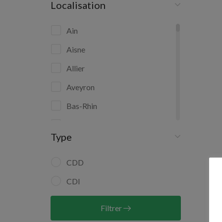
Localisation
Ain
Aisne
Allier
Aveyron
Bas-Rhin
Bouches-du-Rhône
Type
Calvados
Charente-Maritime
CDD
Côte-d'Or
CDI
Côtes-d'Armor
Filtrer
Deux-Sèvres