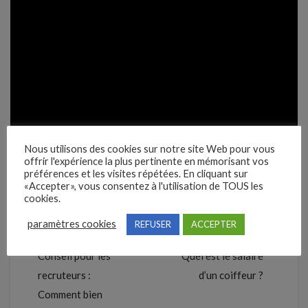
Nous utilisons des cookies sur notre site Web pour vous
offrir l'expérience la plus pertinente en mémorisant vos
préférences et les visites répétées. En cliquant sur
«Accepter», vous consentez à l'utilisation de TOUS les
cookies.
paramètres cookies
REFUSER
ACCEPTER
Précédent
Suivant
Conseil pour les
Quel est le salaire
recruteurs :
d’un coiffeur ?
Comment bien