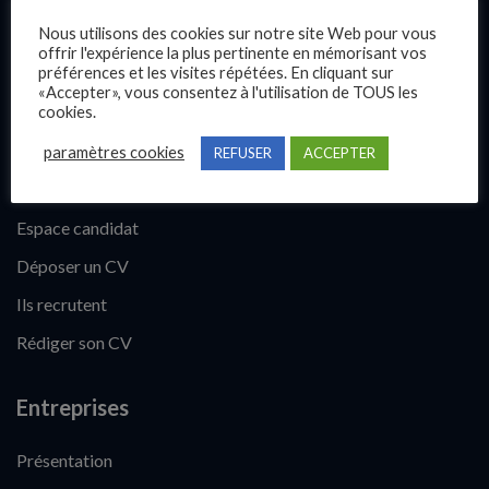
Contact
Nous utilisons des cookies sur notre site Web pour vous
offrir l'expérience la plus pertinente en mémorisant vos
préférences et les visites répétées. En cliquant sur
«Accepter», vous consentez à l'utilisation de TOUS les
Candidats
cookies.
Comment trouver un emploi ?
paramètres cookies
REFUSER
ACCEPTER
Fiches métiers
Espace candidat
Déposer un CV
Ils recrutent
Rédiger son CV
Entreprises
Présentation