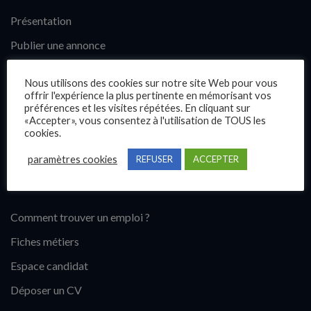
Présentation
Publier une annonce
Offres d’emploi
Nous utilisons des cookies sur notre site Web pour vous
Questions fréquentes
offrir l'expérience la plus pertinente en mémorisant vos
préférences et les visites répétées. En cliquant sur
Blog
«Accepter», vous consentez à l'utilisation de TOUS les
cookies.
Contact
paramètres cookies
REFUSER
ACCEPTER
Candidats
Comment trouver un emploi ?
Fiches métiers
Espace candidat
Déposer un CV