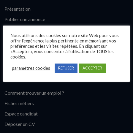
Présentation
Publier une annonce
Offres d’emploi
Nous utilisons des cookies sur notre site Web pour vous
Questions fréquentes
offrir l'expérience la plus pertinente en mémorisant vos
préférences et les visites répétées. En cliquant sur
Blog
«Accepter», vous consentez à l'utilisation de TOUS les
cookies.
Contact
paramètres cookies
REFUSER
ACCEPTER
Candidats
Comment trouver un emploi ?
Fiches métiers
Espace candidat
Déposer un CV