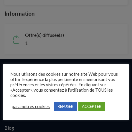
Information
Offre(s) diffusée(s)
1
Liens rapides
Nous utilisons des cookies sur notre site Web pour vous
offrir l'expérience la plus pertinente en mémorisant vos
préférences et les visites répétées. En cliquant sur
Présentation
«Accepter», vous consentez à l'utilisation de TOUS les
cookies.
Publier une annonce
paramètres cookies
REFUSER
ACCEPTER
Offres d’emploi
Questions fréquentes
Blog