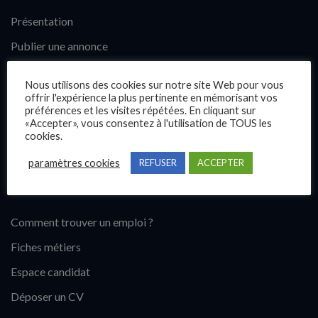
Présentation
Publier une annonce
Offres d’emploi
Nous utilisons des cookies sur notre site Web pour vous
Questions fréquentes
offrir l'expérience la plus pertinente en mémorisant vos
préférences et les visites répétées. En cliquant sur
Blog
«Accepter», vous consentez à l'utilisation de TOUS les
cookies.
Contact
paramètres cookies
REFUSER
ACCEPTER
Candidats
Comment trouver un emploi ?
Fiches métiers
Espace candidat
Déposer un CV