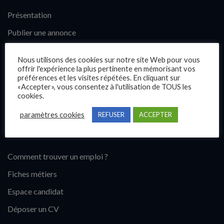
Présentation
Publier une annonce
Offres d’emploi
Nous utilisons des cookies sur notre site Web pour vous
Questions fréquentes
offrir l'expérience la plus pertinente en mémorisant vos
préférences et les visites répétées. En cliquant sur
Blog
«Accepter», vous consentez à l'utilisation de TOUS les
cookies.
Contact
paramètres cookies
REFUSER
ACCEPTER
Candidats
Comment trouver un emploi ?
Fiches métiers
Espace candidat
Déposer un CV