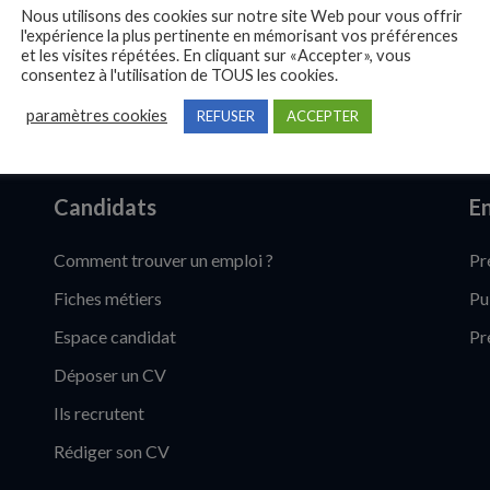
Nous utilisons des cookies sur notre site Web pour vous offrir
l'expérience la plus pertinente en mémorisant vos préférences
et les visites répétées. En cliquant sur «Accepter», vous
consentez à l'utilisation de TOUS les cookies.
paramètres cookies
REFUSER
ACCEPTER
Candidats
En
Comment trouver un emploi ?
Pr
Fiches métiers
Pu
Espace candidat
Pr
Déposer un CV
Ils recrutent
Rédiger son CV