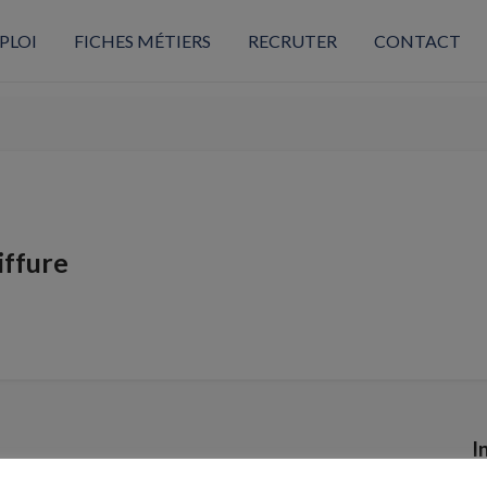
PLOI
FICHES MÉTIERS
RECRUTER
CONTACT
iffure
I