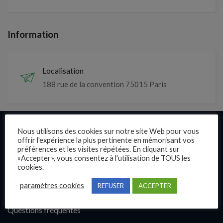
Information
Localisation
188 rue de la convention 75015 Paris
Nous utilisons des cookies sur notre site Web pour vous
Liens rapides
offrir l'expérience la plus pertinente en mémorisant vos
préférences et les visites répétées. En cliquant sur
Présentation
«Accepter», vous consentez à l'utilisation de TOUS les
cookies.
Publier une annonce
paramètres cookies
REFUSER
ACCEPTER
Offres d’emploi
Questions fréquentes