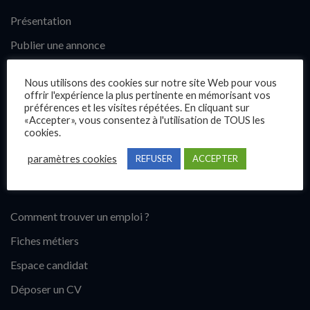
Présentation
Publier une annonce
Offres d’emploi
Nous utilisons des cookies sur notre site Web pour vous
Questions fréquentes
offrir l'expérience la plus pertinente en mémorisant vos
préférences et les visites répétées. En cliquant sur
Blog
«Accepter», vous consentez à l'utilisation de TOUS les
cookies.
Contact
paramètres cookies
REFUSER
ACCEPTER
Candidats
Comment trouver un emploi ?
Fiches métiers
Espace candidat
Déposer un CV