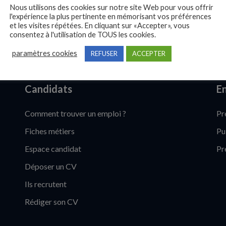
Nous utilisons des cookies sur notre site Web pour vous offrir
l'expérience la plus pertinente en mémorisant vos préférences
et les visites répétées. En cliquant sur «Accepter», vous
consentez à l'utilisation de TOUS les cookies.
paramètres cookies
REFUSER
ACCEPTER
Candidats
En
Comment trouver un emploi ?
Pr
Fiches métiers
Pu
Espace candidat
Pr
Déposer un CV
Ils recrutent
Rédiger son CV