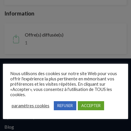
Information
Offre(s) diffusée(s)
1
Liens rapides
Nous utilisons des cookies sur notre site Web pour vous
offrir l'expérience la plus pertinente en mémorisant vos
préférences et les visites répétées. En cliquant sur
Présentation
«Accepter», vous consentez à l'utilisation de TOUS les
cookies.
Publier une annonce
paramètres cookies
REFUSER
ACCEPTER
Offres d’emploi
Questions fréquentes
Blog