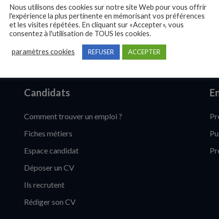
Nous utilisons des cookies sur notre site Web pour vous offrir
l'expérience la plus pertinente en mémorisant vos préférences
et les visites répétées. En cliquant sur «Accepter», vous
consentez à l'utilisation de TOUS les cookies.
paramètres cookies
REFUSER
ACCEPTER
Candidats
En
Comment trouver un emploi ?
Pr
Fiches métiers
Pu
Espace candidat
Pr
Déposer un CV
Ils recrutent
Rédiger son CV