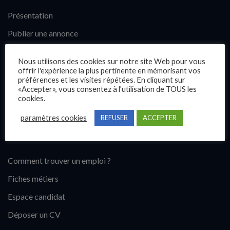
Présentation
Publier une annonce
Offres d’emploi
Nous utilisons des cookies sur notre site Web pour vous
Questions fréquentes
offrir l'expérience la plus pertinente en mémorisant vos
préférences et les visites répétées. En cliquant sur
Blog
«Accepter», vous consentez à l'utilisation de TOUS les
cookies.
Contact
paramètres cookies
REFUSER
ACCEPTER
Candidats
Comment trouver un emploi ?
Fiches métiers
Espace candidat
Déposer un CV