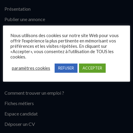
Présentation
Publier une annonce
Offres d’emploi
Nous utilisons des cookies sur notre site Web pour vous
Questions fréquentes
offrir l'expérience la plus pertinente en mémorisant vos
préférences et les visites répétées. En cliquant sur
Blog
«Accepter», vous consentez à l'utilisation de TOUS les
cookies.
Contact
paramètres cookies
REFUSER
ACCEPTER
Candidats
Comment trouver un emploi ?
Fiches métiers
Espace candidat
Déposer un CV