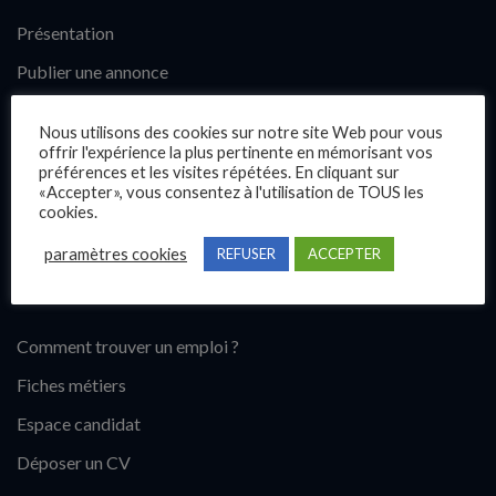
Présentation
Publier une annonce
Offres d’emploi
Nous utilisons des cookies sur notre site Web pour vous
Questions fréquentes
offrir l'expérience la plus pertinente en mémorisant vos
préférences et les visites répétées. En cliquant sur
Blog
«Accepter», vous consentez à l'utilisation de TOUS les
cookies.
Contact
paramètres cookies
REFUSER
ACCEPTER
Candidats
Comment trouver un emploi ?
Fiches métiers
Espace candidat
Déposer un CV