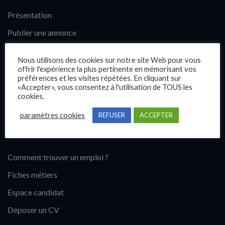
Présentation
Publier une annonce
Offres d’emploi
Nous utilisons des cookies sur notre site Web pour vous
Questions fréquentes
offrir l'expérience la plus pertinente en mémorisant vos
préférences et les visites répétées. En cliquant sur
Blog
«Accepter», vous consentez à l'utilisation de TOUS les
cookies.
Contact
paramètres cookies
REFUSER
ACCEPTER
Candidats
Comment trouver un emploi ?
Fiches métiers
Espace candidat
Déposer un CV