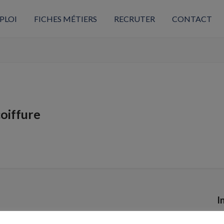
PLOI
FICHES MÉTIERS
RECRUTER
CONTACT
coiffure
I