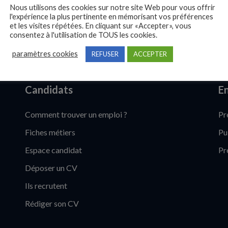
Nous utilisons des cookies sur notre site Web pour vous offrir
l'expérience la plus pertinente en mémorisant vos préférences
et les visites répétées. En cliquant sur «Accepter», vous
consentez à l'utilisation de TOUS les cookies.
paramètres cookies
REFUSER
ACCEPTER
Candidats
En
Comment trouver un emploi ?
Pr
Fiches métiers
Pu
Espace candidat
Pr
Déposer un CV
Ils recrutent
Rédiger son CV