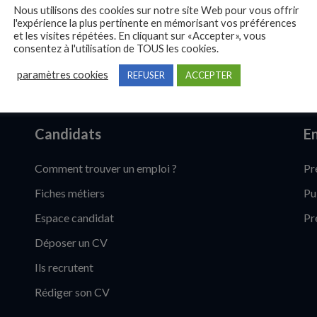
Nous utilisons des cookies sur notre site Web pour vous offrir
l'expérience la plus pertinente en mémorisant vos préférences
et les visites répétées. En cliquant sur «Accepter», vous
consentez à l'utilisation de TOUS les cookies.
paramètres cookies
REFUSER
ACCEPTER
Candidats
En
Comment trouver un emploi ?
Pr
Fiches métiers
Pu
Espace candidat
Pr
Déposer un CV
Ils recrutent
Rédiger son CV