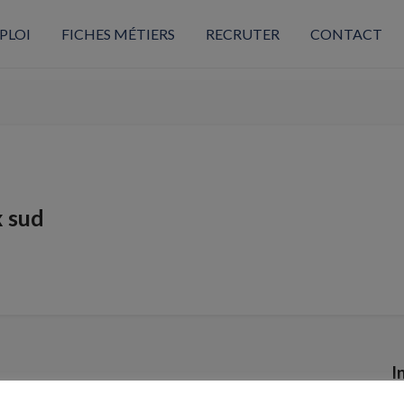
PLOI
FICHES MÉTIERS
RECRUTER
CONTACT
x sud
I