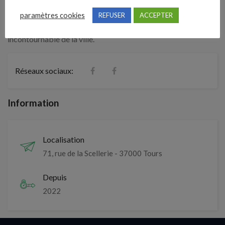
d’un salon de coiffure spécialisé en coloration végétale à
paramètres cookies
REFUSER
ACCEPTER
Tours, n’hésitez pas à découvrir ce nouveau lieu
incontournable de la ville.
Réseaux sociaux:
Information
Localisation
71, rue de la Scellerie - 37000 Tours
Depuis
2022