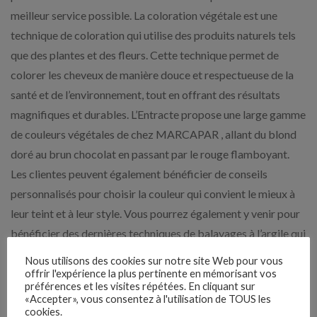
meilleur service possible. La coloration végétale est une
technique de coloration qui utilise des produits naturels tels
que des plantes et des fleurs. Cette technique permet de
colorer les cheveux de manière douce et respectueuse de la
santé et de l’environnement, tout en offrant des résultats
magnifiques et durables. L’Entracte propose une large gamme
de couleurs végétales de chez MARCAPAR , allant du blond
doré au brun chocolat en passant par le rouge flamboyant.
Les clientes peuvent également bénéficier de conseils
personnalisés pour choisir la couleur qui convient le mieux à
leur teint et à leur style. Vous pourrez également y venir pour
bénéficier des dernières techniques de balayages à l’argile qui
vous permettra de mettre de la fantaisie tout en douceur.
Nous utilisons des cookies sur notre site Web pour vous
L’atelier de Christelle est un lieu chic et chaleureux , où vous
offrir l'expérience la plus pertinente en mémorisant vos
préférences et les visites répétées. En cliquant sur
pouvez vous détendre et vous faire chouchouter tout en
«Accepter», vous consentez à l'utilisation de TOUS les
cookies.
bénéficiant d’un service de qualité . Si vous êtes à la recherche