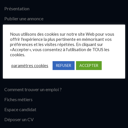
Présentation
Publier une annonce
Offres d’emploi
Nous utilisons des cookies sur notre site Web pour vous
Questions fréquentes
offrir l'expérience la plus pertinente en mémorisant vos
préférences et les visites répétées. En cliquant sur
Blog
«Accepter», vous consentez à l'utilisation de TOUS les
cookies.
Contact
paramètres cookies
REFUSER
ACCEPTER
Candidats
Comment trouver un emploi ?
Fiches métiers
Espace candidat
Déposer un CV