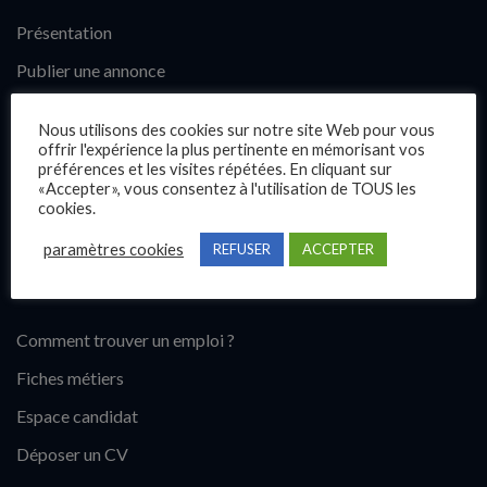
Présentation
Publier une annonce
Offres d’emploi
Nous utilisons des cookies sur notre site Web pour vous
Questions fréquentes
offrir l'expérience la plus pertinente en mémorisant vos
préférences et les visites répétées. En cliquant sur
Blog
«Accepter», vous consentez à l'utilisation de TOUS les
cookies.
Contact
paramètres cookies
REFUSER
ACCEPTER
Candidats
Comment trouver un emploi ?
Fiches métiers
Espace candidat
Déposer un CV