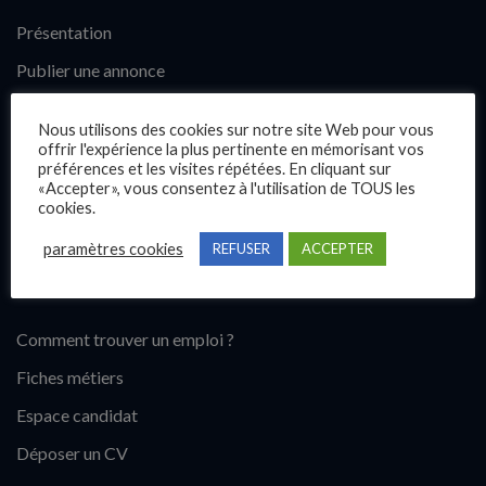
Présentation
Publier une annonce
Offres d’emploi
Nous utilisons des cookies sur notre site Web pour vous
Questions fréquentes
offrir l'expérience la plus pertinente en mémorisant vos
préférences et les visites répétées. En cliquant sur
Blog
«Accepter», vous consentez à l'utilisation de TOUS les
cookies.
Contact
paramètres cookies
REFUSER
ACCEPTER
Candidats
Comment trouver un emploi ?
Fiches métiers
Espace candidat
Déposer un CV