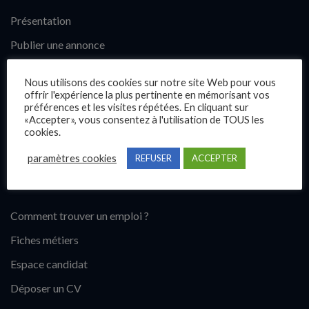
Présentation
Publier une annonce
Offres d’emploi
Nous utilisons des cookies sur notre site Web pour vous
Questions fréquentes
offrir l'expérience la plus pertinente en mémorisant vos
préférences et les visites répétées. En cliquant sur
Blog
«Accepter», vous consentez à l'utilisation de TOUS les
cookies.
Contact
paramètres cookies
REFUSER
ACCEPTER
Candidats
Comment trouver un emploi ?
Fiches métiers
Espace candidat
Déposer un CV