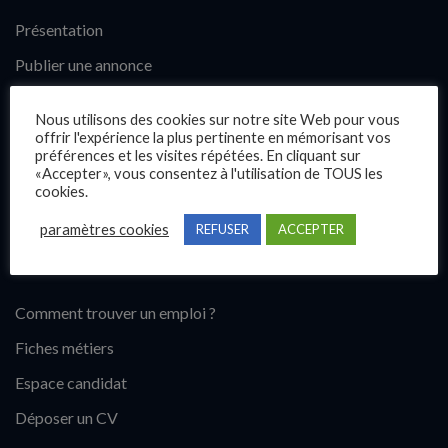
Présentation
Publier une annonce
Offres d’emploi
Nous utilisons des cookies sur notre site Web pour vous
Questions fréquentes
offrir l'expérience la plus pertinente en mémorisant vos
préférences et les visites répétées. En cliquant sur
Blog
«Accepter», vous consentez à l'utilisation de TOUS les
cookies.
Contact
paramètres cookies
REFUSER
ACCEPTER
Candidats
Comment trouver un emploi ?
Fiches métiers
Espace candidat
Déposer un CV