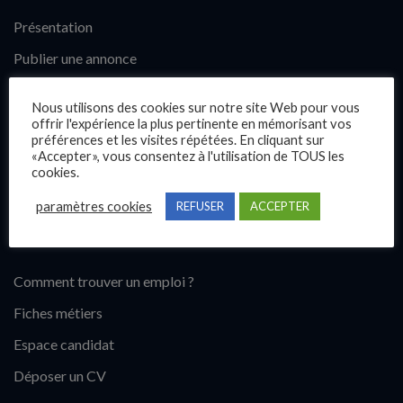
Présentation
Publier une annonce
Offres d’emploi
Nous utilisons des cookies sur notre site Web pour vous
Questions fréquentes
offrir l'expérience la plus pertinente en mémorisant vos
préférences et les visites répétées. En cliquant sur
Blog
«Accepter», vous consentez à l'utilisation de TOUS les
cookies.
Contact
paramètres cookies
REFUSER
ACCEPTER
Candidats
Comment trouver un emploi ?
Fiches métiers
Espace candidat
Déposer un CV