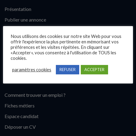
Présentation
Publier une annonce
Offres d’emploi
Nous utilisons des cookies sur notre site Web pour vous
Questions fréquentes
offrir l'expérience la plus pertinente en mémorisant vos
préférences et les visites répétées. En cliquant sur
Blog
«Accepter», vous consentez à l'utilisation de TOUS les
cookies.
Contact
paramètres cookies
REFUSER
ACCEPTER
Candidats
Comment trouver un emploi ?
Fiches métiers
Espace candidat
Déposer un CV