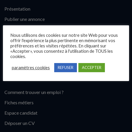
Présentation
Publier une annonce
Offres d’emploi
Nous utilisons des cookies sur notre site Web pour vous
Questions fréquentes
offrir l'expérience la plus pertinente en mémorisant vos
préférences et les visites répétées. En cliquant sur
Blog
«Accepter», vous consentez à l'utilisation de TOUS les
cookies.
Contact
paramètres cookies
REFUSER
ACCEPTER
Candidats
Comment trouver un emploi ?
Fiches métiers
Espace candidat
Déposer un CV