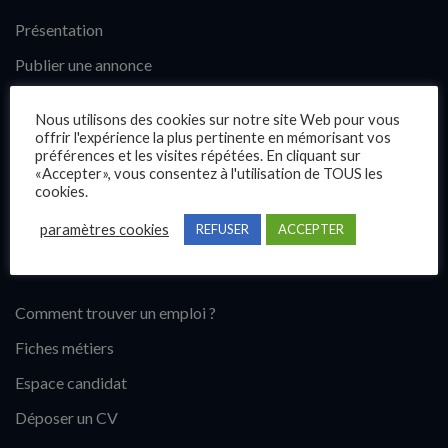
Présentation
Publier une annonce
Offres d’emploi
Nous utilisons des cookies sur notre site Web pour vous
Questions fréquentes
offrir l'expérience la plus pertinente en mémorisant vos
préférences et les visites répétées. En cliquant sur
Blog
«Accepter», vous consentez à l'utilisation de TOUS les
cookies.
Contact
paramètres cookies
REFUSER
ACCEPTER
Candidats
Comment trouver un emploi ?
Fiches métiers
Espace candidat
Déposer un CV