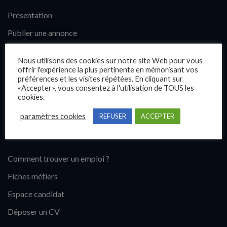
Présentation
Publier une annonce
Offres d’emploi
Nous utilisons des cookies sur notre site Web pour vous
Questions fréquentes
offrir l'expérience la plus pertinente en mémorisant vos
préférences et les visites répétées. En cliquant sur
Blog
«Accepter», vous consentez à l'utilisation de TOUS les
cookies.
Contact
paramètres cookies
REFUSER
ACCEPTER
Candidats
Comment trouver un emploi ?
Fiches métiers
Espace candidat
Déposer un CV