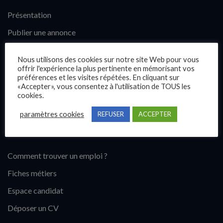
Présentation
Publier une annonce
Offres d’emploi
Nous utilisons des cookies sur notre site Web pour vous
Questions fréquentes
offrir l'expérience la plus pertinente en mémorisant vos
préférences et les visites répétées. En cliquant sur
Blog
«Accepter», vous consentez à l'utilisation de TOUS les
cookies.
Contact
paramètres cookies
REFUSER
ACCEPTER
Candidats
Comment trouver un emploi ?
Fiches métiers
Espace candidat
Déposer un CV