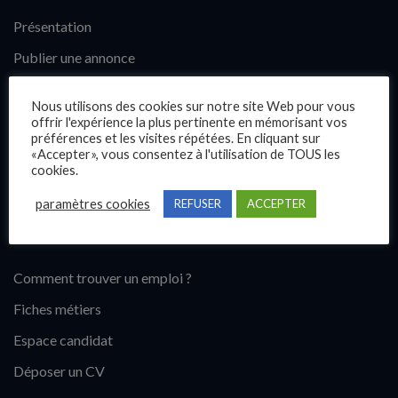
Présentation
Publier une annonce
Offres d’emploi
Nous utilisons des cookies sur notre site Web pour vous
Questions fréquentes
offrir l'expérience la plus pertinente en mémorisant vos
préférences et les visites répétées. En cliquant sur
Blog
«Accepter», vous consentez à l'utilisation de TOUS les
cookies.
Contact
paramètres cookies
REFUSER
ACCEPTER
Candidats
Comment trouver un emploi ?
Fiches métiers
Espace candidat
Déposer un CV