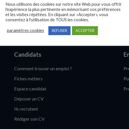
Nous utilisons des cookies sur notre site Web pour vous offrir
l'expérience la plus pertinente en mémorisant vos préférences
et les visites répétées. En cliquant sur «Accepter», vous
consentez à l'utilisation de TOUS les cookies.
paramètres cookies
REFUSER
ACCEPTER
Candidats
En
Comment trouver un emploi ?
Pr
Fiches métiers
Pu
Espace candidat
Pr
Déposer un CV
Ils recrutent
Rédiger son CV