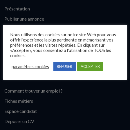
Présentation
Publier une annonce
Offres d’emploi
Nous utilisons des cookies sur notre site Web pour vous
Questions fréquentes
offrir l'expérience la plus pertinente en mémorisant vos
préférences et les visites répétées. En cliquant sur
Blog
«Accepter», vous consentez à l'utilisation de TOUS les
cookies.
Contact
paramètres cookies
REFUSER
ACCEPTER
Candidats
Comment trouver un emploi ?
Fiches métiers
Espace candidat
Déposer un CV