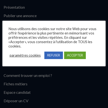
Présentation
Publier une annonce
Offres d’emploi
Nous utilisons des cookies sur notre site Web pour vous
Questions fréquentes
offrir l'expérience la plus pertinente en mémorisant vos
préférences et les visites répétées. En cliquant sur
Blog
«Accepter», vous consentez à l'utilisation de TOUS les
cookies.
Contact
paramètres cookies
REFUSER
ACCEPTER
Candidats
Comment trouver un emploi ?
Fiches métiers
Espace candidat
Déposer un CV