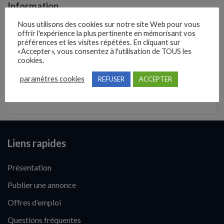
Information
Nous utilisons des cookies sur notre site Web pour vous
offrir l'expérience la plus pertinente en mémorisant vos
Localisation
préférences et les visites répétées. En cliquant sur
«Accepter», vous consentez à l'utilisation de TOUS les
47 rue Berthie Albrecht, 95210 Saint Gratien
cookies.
paramètres cookies
REFUSER
ACCEPTER
Depuis
2015
Liens rapides
Présentation
Publier une annonce
Offres d’emploi
Questions fréquentes