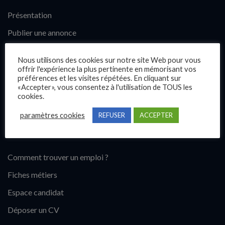
Présentation
Publier une annonce
Offres d’emploi
Nous utilisons des cookies sur notre site Web pour vous
Questions fréquentes
offrir l'expérience la plus pertinente en mémorisant vos
préférences et les visites répétées. En cliquant sur
Blog
«Accepter», vous consentez à l'utilisation de TOUS les
cookies.
Contact
paramètres cookies
REFUSER
ACCEPTER
Candidats
Comment trouver un emploi ?
Fiches métiers
Espace candidat
Déposer un CV