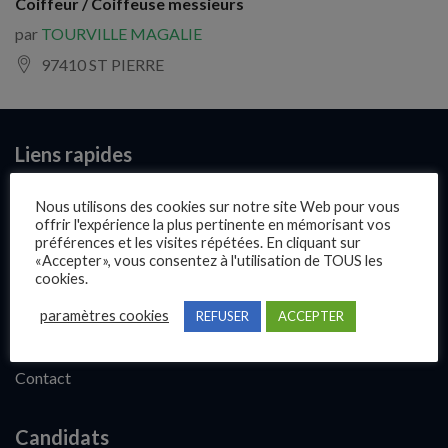
Coiffeur / Coiffeuse messieurs
par
TOURVILLE MAGALIE
97410 ST PIERRE
Liens rapides
Présentation
Nous utilisons des cookies sur notre site Web pour vous
offrir l'expérience la plus pertinente en mémorisant vos
Publier une annonce
préférences et les visites répétées. En cliquant sur
«Accepter», vous consentez à l'utilisation de TOUS les
Offres d’emploi
cookies.
Questions fréquentes
paramètres cookies
REFUSER
ACCEPTER
Blog
Contact
Candidats