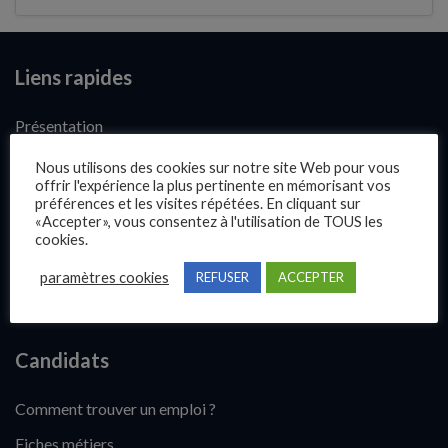
Liens rapides
Présentation
Publier une annonce
Nous utilisons des cookies sur notre site Web pour vous
offrir l'expérience la plus pertinente en mémorisant vos
Offres d’emploi
préférences et les visites répétées. En cliquant sur
«Accepter», vous consentez à l'utilisation de TOUS les
Questions fréquentes
cookies.
Blog
paramètres cookies
REFUSER
ACCEPTER
Contact
Candidats
Comment trouver un emploi ?
Fiches métiers